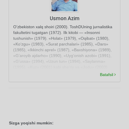
Usmon Azim
O’zbekiston xalq shoiri (2000). ToshDUning jurnalistika
fakultetini tugatgan (1972). Ilk kitobi — «Insonni
tushunish» (1979). «Holat» (1979), «Oqibat» (1980),
«Ko‘zgu» (1983), «Surat parchalari» (1985), «Dars»
(1985), «Ikkinchi aprel» (1987), «Baxshiyona» (1989),
«G’aroyib ajdarho» (1990), «Uyg‘onish azobi» (1991),
«G’ussa» (1994), «Uzun tun» (1994), «Saylanma»
(1995), «Kuz» (2001) kabi she’riy va «Jodu» (2003)
nasriy to‘plamlari nashr etilgan. Dramalar ham yozgan
Batafsil
(«Bir qadam yo‘l». 1997; «Alpomishning kaytishi», 1998
va boshqa).
Sizga yoqishi mumkin: