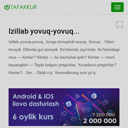
Toggl
navig
Izillab yovuq-yovuq...
Izillab yovuq-yovuq. Jonga tirmashdi sovuq. Sovuq... Olam
toraydi. Dilimda gul qoraydi. Ko‘ksimda izg‘irinlar. Ko‘ksimdagi
muz — kimlar? Kimlar — bu bemahal qish? Kimlar — meni
beyanglish — Topib kelgan yirtqichlar, Yuraklarni yirtgichlar?
Kimlar?.. Jim... Otildi o‘q. Yomonlikning ismi yo‘q.