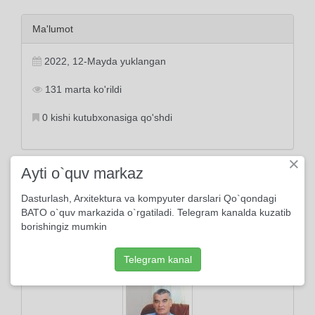
Ma'lumot
2022, 12-Mayda yuklangan
131 marta ko'rildi
0 kishi kutubxonasiga qo'shdi
×
Ayti o`quv markaz
Tayanch tushunchalar:
Dasturlash, Arxitektura va kompyuter darslari Qo`qondagi
sovuq
izg'irin
muz
o'q
yomonlik
ism
yurak
yirtqich
BATO o`quv markazida o`rgatiladi. Telegram kanalda kuzatib
borishingiz mumkin
Muallif
Telegram kanal