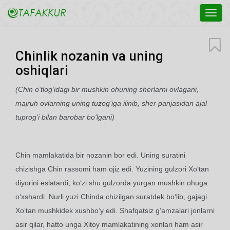
Toggl
navig
Chinlik nozanin va uning
oshiqlari
(
Chin o‘tlog‘idagi bir mushkin ohuning sherlarni ovlagani,
majruh ovlarning uning tuzog‘iga ilinib, sher panjasidan ajal
tuprog‘i bilan barobar bo‘lgani
)
Chin mamlakatida bir nozanin bor edi. Uning suratini
chizishga Chin rassomi ham ojiz edi. Yuzining gulzori Xo‘tan
diyorini eslatardi; ko‘zi shu gulzorda yurgan mushkin ohuga
o‘xshardi. Nurli yuzi Chinda chizilgan suratdek bo‘lib, gajagi
Xo‘tan mushkidek xushbo‘y edi. Shafqatsiz g‘amzalari jonlarni
asir qilar, hatto unga Xitoy mamlakatining xonlari ham asir