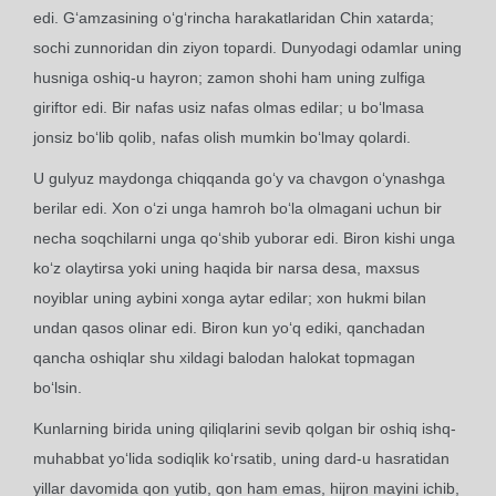
edi. G‘amzasining o‘g‘rincha harakatlaridan Chin xatarda;
sochi zunnoridan din ziyon topardi. Dunyodagi odamlar uning
husniga oshiq-u hayron; zamon shohi ham uning zulfiga
giriftor edi. Bir nafas usiz nafas olmas edilar; u bo‘lmasa
jonsiz bo‘lib qolib, nafas olish mumkin bo‘lmay qolardi.
U gulyuz maydonga chiqqanda go‘y va chavgon o‘ynashga
berilar edi. Xon o‘zi unga hamroh bo‘la olmagani uchun bir
necha soqchilarni unga qo‘shib yuborar edi. Biron kishi unga
ko‘z olaytirsa yoki uning haqida bir narsa desa, maxsus
noyiblar uning aybini xonga aytar edilar; xon hukmi bilan
undan qasos olinar edi. Biron kun yo‘q ediki, qanchadan
qancha oshiqlar shu xildagi balodan halokat topmagan
bo‘lsin.
Kunlarning birida uning qiliqlarini sevib qolgan bir oshiq ishq-
muhabbat yo‘lida sodiqlik ko‘rsatib, uning dard-u hasratidan
yillar davomida qon yutib, qon ham emas, hijron mayini ichib,