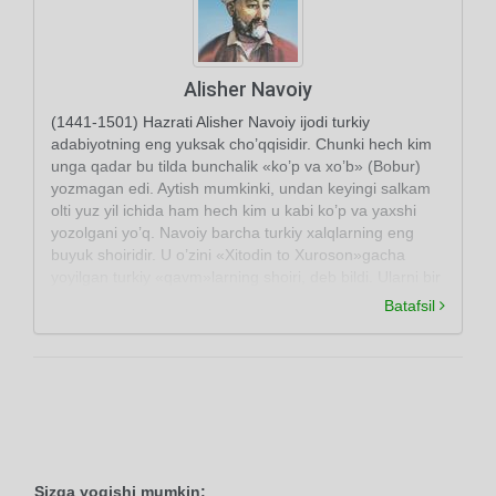
Alisher Navoiy
(1441-1501) Hazrati Alisher Navoiy ijodi turkiy
adabiyotning eng yuksak cho’qqisidir. Chunki hech kim
unga qadar bu tilda bunchalik «ko’p va xo’b» (Bobur)
yozmagan edi. Aytish mumkinki, undan keyingi salkam
olti yuz yil ichida ham hech kim u kabi ko’p va yaxshi
yozolgani yo’q. Navoiy barcha turkiy xalqlarning eng
buyuk shoiridir. U o’zini «Xitodin to Xuroson»gacha
yoyilgan turkiy «qavm»larning shoiri, deb bildi. Ularni bir
adabiy til bayrog’i ostida birlashtirdi -«yakqalam» qildi.
Batafsil
Buyuk shoir Xurosonda, uning poytaxti Hirotda yashab
ijod etdi.
Sizga yoqishi mumkin: