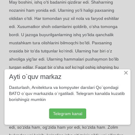
May boshini, ishq o‘ti badanini qizdirar edi. Shaharning
nozanini ham yonida edi. Ularning yo‘li haligi paxsaning
oldidan o‘tdi. Har tomondan yuz xil nola va faryod eshitilar
edi. Xusumatkor shoh odamlarini qoldirib, o‘sha tomonga
bordi. U jazoga buyurilganlarning ishq yo‘lida qanchalik
mustahkam tura olishlarini bilmoqchi bo‘ldi. Paxsaning
orasida bir to‘da tutqunlar ko‘rindi. Ularning har biri o‘z
ahvoliga yig‘lar edi. Ularning hammalari pushaymon bo‘lib
turgan edilar. Faqat bir o‘sha sof ko‘ngil oshiq ishqning bu
×
balolariga yaxshi qarab, yuzi kasalmand, sarg‘aygan, yomon
Ayti o`quv markaz
bir ahvolda, devor orasida bir somon kabi turar edi. Har lahza
Dasturlash, Arxitektura va kompyuter darslari Qo`qondagi
Tangriga sano aytib, shukr qilishni joyiga qo‘yardi:
BATO o`quv markazida o`rgatiladi. Telegram kanalda kuzatib
borishingiz mumkin
- Shu fursatda mening jonim chiqyapti. Yorning g‘ami esa
buni osonlashtiradi, - derdi u. Umridan ikki-uch nafas
Telegram kanal
qolganda ham, u yor so‘zini so‘zlardi, xolos. Tilida ham yor
edi, so‘zida ham, og‘zida ham yor edi, ko‘zida ham. Zolim