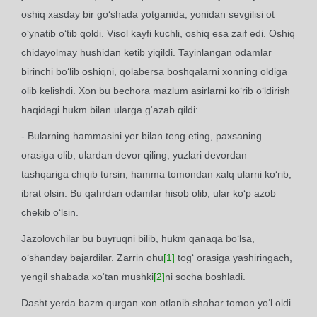
oshiq xasday bir go‘shada yotganida, yonidan sevgilisi ot
o‘ynatib o‘tib qoldi. Visol kayfi kuchli, oshiq esa zaif edi. Oshiq
chidayolmay hushidan ketib yiqildi. Tayinlangan odamlar
birinchi bo‘lib oshiqni, qolabersa boshqalarni xonning oldiga
olib kelishdi. Xon bu bechora mazlum asirlarni ko‘rib o‘ldirish
haqidagi hukm bilan ularga g‘azab qildi:
- Bularning hammasini yer bilan teng eting, paxsaning
orasiga olib, ulardan devor qiling, yuzlari devordan
tashqariga chiqib tursin; hamma tomondan xalq ularni ko‘rib,
ibrat olsin. Bu qahrdan odamlar hisob olib, ular ko‘p azob
chekib o‘lsin.
Jazolovchilar bu buyruqni bilib, hukm qanaqa bo‘lsa,
o‘shanday bajardilar. Zarrin ohu
[1]
tog‘ orasiga yashiringach,
yengil shabada xo‘tan mushki
[2]
ni socha boshladi.
Dasht yerda bazm qurgan xon otlanib shahar tomon yo‘l oldi.