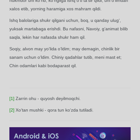
hukmdor uni ko‘rib, ko‘ngliga ishq o‘ti ta'sir qildi; uni o‘limdan
xalos etib, yorning haramiga xos mahram qildi.
Ishq balolariga shukr qilgani uchun, boq, u qanday ulug‘,
yuksak martabaga erishdi. Bu nafasni, Navoiy, g‘animat bilib
saqla, lekin har nafasda shukr ham qil.
Soqiy, alvon may yo‘lida o‘ldim; may demagin, chinlik bir
sanam uchun o‘ldim. Chiniy qadahlar tutib, meni mast et;
Chin odamlari kabi bodaparast qil.
[1]
Zarrin ohu - quyosh deyilmoqchi.
[2]
Xo‘tan mushki - qora tun ko‘zda tutiladi.