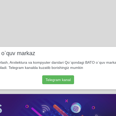
i o`quv markaz
rlash, Arxitektura va kompyuter darslari Qo`qondagi BATO o`quv mark
iladi. Telegram kanalda kuzatib borishingiz mumkin
Telegram kanal