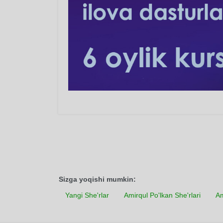
Sizga yoqishi mumkin:
Yangi She'rlar
Amirqul Po'lkan She'rlari
Am