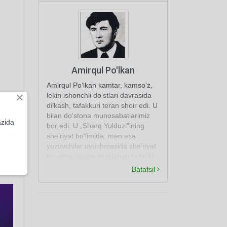
Amirqul Po'lkan
Amirqul Po‘lkan kamtar, kamso‘z,
×
lekin ishonchli do‘stlari davrasida
dilkash, tafakkuri teran shoir edi. U
bilan do‘stona munosabatlarimiz
azida
bor edi. U „Sharq Yulduzi“ining
she’riyat bo‘limida, men esa
yozuvchilar uyushmasida she’riyat
bo‘yicha adabiy maslahatchi bo‘lib
ishlardim. Uning she’rlari quyma
Batafsil
shaklda, misralari me’yoriga
etkazilgan bo‘lar, quruq maqtovni
yoqtirmas, tez qizarib ketguvchi edi
(Shoir Yodgor Obid xotiralaridan).