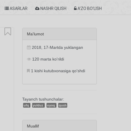
ASARLAR
NASHR QILISH
A'ZO BO'LISH
Ma'lumot
2018, 17-Martda yuklangan
120 marta ko'rildi
1 kishi kutubxonasiga qo'shdi
Tayanch tushunchalar:
ufq
yulduz
oyoq
qush
Muallif