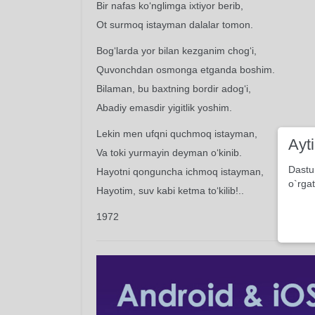
Bir nafas ko‘nglimga ixtiyor berib,
Ot surmoq istayman dalalar tomon.
Bog‘larda yor bilan kezganim chog‘i,
Quvonchdan osmonga etganda boshim.
Bilaman, bu baxtning bordir adog‘i,
Abadiy emasdir yigitlik yoshim.
Lekin men ufqni quchmoq istayman,
Ayt
Va toki yurmayin deyman o‘kinib.
Dastu
Hayotni qonguncha ichmoq istayman,
o`rgat
Hayotim, suv kabi ketma to‘kilib!..
1972