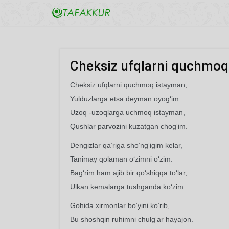
Cheksiz ufqlarni quchmoq 
Cheksiz ufqlarni quchmoq istayman,
Yulduzlarga etsa deyman oyog‘im.
Uzoq -uzoqlarga uchmoq istayman,
Qushlar parvozini kuzatgan chog‘im.
Dengizlar qa’riga sho‘ng‘igim kelar,
Tanimay qolaman o‘zimni o‘zim.
Bag‘rim ham ajib bir qo‘shiqqa to‘lar,
Ulkan kemalarga tushganda ko‘zim.
Gohida xirmonlar bo‘yini ko‘rib,
Bu shoshqin ruhimni chulg‘ar hayajon.