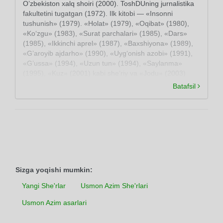
O’zbekiston xalq shoiri (2000). ToshDUning jurnalistika
fakultetini tugatgan (1972). Ilk kitobi — «Insonni
tushunish» (1979). «Holat» (1979), «Oqibat» (1980),
«Ko‘zgu» (1983), «Surat parchalari» (1985), «Dars»
(1985), «Ikkinchi aprel» (1987), «Baxshiyona» (1989),
«G’aroyib ajdarho» (1990), «Uyg‘onish azobi» (1991),
«G’ussa» (1994), «Uzun tun» (1994), «Saylanma»
(1995), «Kuz» (2001) kabi she’riy va «Jodu» (2003)
nasriy to‘plamlari nashr etilgan. Dramalar ham yozgan
Batafsil
(«Bir qadam yo‘l». 1997; «Alpomishning kaytishi», 1998
va boshqa).
Sizga yoqishi mumkin:
Yangi She'rlar
Usmon Azim She'rlari
Usmon Azim asarlari