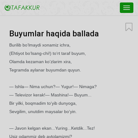
Toggl
navig
Buyumlar haqida ballada
Burilib bo‘lmaydi xonamiz ichra,
(Ehtiyot bo‘lsang-chi!) to‘rt taraf buyum,
Olamda kezaman ko‘zlarim xira,
Tegramda aylanar buyumdan quyun.
— Ishla— Nima uchun?— Yugur!— Nimaga?
— Televizor kerak!— Mashina!— Buyum...
Bir yilki, boqmadim to‘yib dunyoga,
Sevgilim, unutdim maysalar bo‘yin.
— Javon kelgan ekan...Yuring...Ketdik...Tez!
Usiz odammiz deb aytolamizmi?