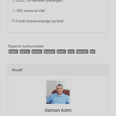
2022, 20-Aprelda yuklangan
281 marta ko'rildi
0 kishi kutubxonasiga qo'shdi
Tayanch tushunchalar:
hayot
ma'no
dunyo
buyum
javon
ona
farzand
yor
Muallif
Usmon Azim