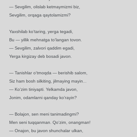
— Sevgilim, olislab ketmaymizmi biz,
Sevgilim, orqaga qaytolamizmi?
Yaxshilab ko‘taring, yerga tegadi,
Bu — yillik mehnatga to‘langan tovon.
— Sevgilim, zalvori qaddim egadi,
Yerga kirgizay deb bosadi javon.
— Tanishlar o‘tmoqda — berishib salom,
Siz ham bosh silkiting, jilmaying mayin...
— Ko‘zim tiniyapti. Yelkamda javon,
Jonim, odamlarni qanday ko‘rayin?
— Bolajon, sen meni tanimadingmi?
Men seni tuqqanman. Qo‘zim, onangman!
— Onajon, bu javon shunchalar ulkan,