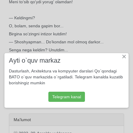
Meni to‘sib qo‘ydi yorug‘ olamdan!
— Keldingmi?
O, bolam, senda gapim bor...
Birgina so‘zingni intizor kutdim!
— Shoshyapman... Do‘kondan mol olmoq darkor...
Senga nega keldim? Unutdim...
×
Ayti o`quv markaz
Dasturlash, Arxitektura va kompyuter darslari Qo`qondagi
BATO o`quv markazida o`rgatiladi. Telegram kanalda kuzatib
borishingiz mumkin
Telegram kanal
Ma'lumot